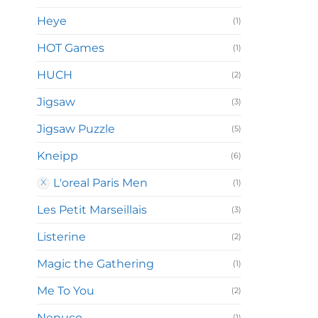
Heye
(1)
HOT Games
(1)
HUCH
(2)
Jigsaw
(3)
Jigsaw Puzzle
(5)
Kneipp
(6)
L'oreal Paris Men
(1)
Les Petit Marseillais
(3)
Listerine
(2)
Magic the Gathering
(1)
Me To You
(2)
Nenuco
(1)