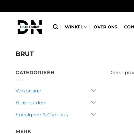
Ga
naar
inhoud
WINKEL
OVER ONS
CON
BRUT
CATEGORIEËN
Geen prod
Verzorging
Huishouden
Speelgoed & Cadeaus
MERK