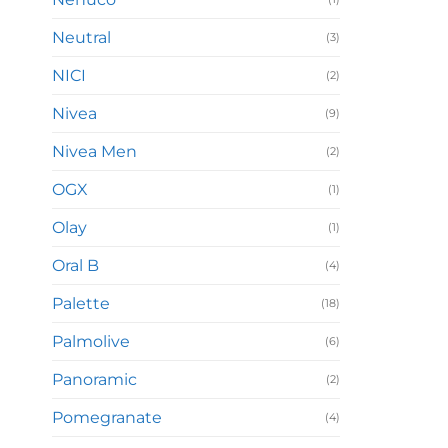
Neutral
(3)
NICI
(2)
Nivea
(9)
Nivea Men
(2)
OGX
(1)
Olay
(1)
Oral B
(4)
Palette
(18)
Palmolive
(6)
Panoramic
(2)
Pomegranate
(4)