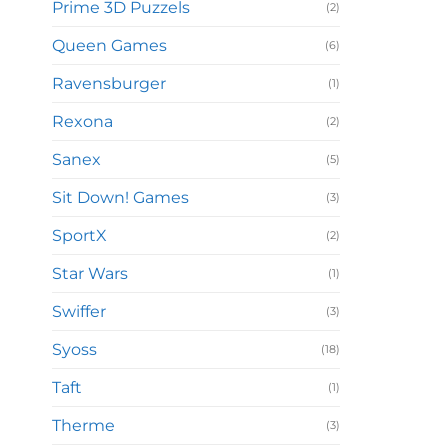
Prime 3D Puzzels
(2)
Queen Games
(6)
Ravensburger
(1)
Rexona
(2)
Sanex
(5)
Sit Down! Games
(3)
SportX
(2)
Star Wars
(1)
Swiffer
(3)
Syoss
(18)
Taft
(1)
Therme
(3)