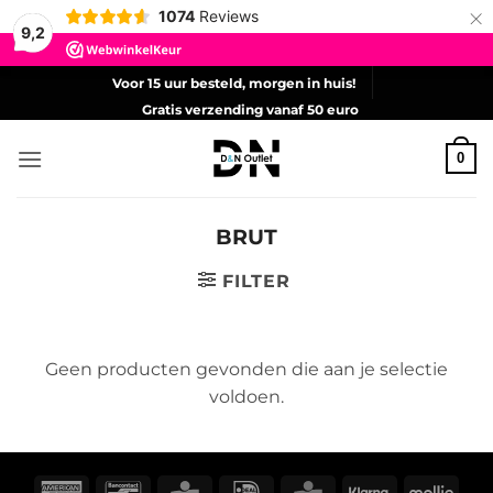
×
1074
Reviews
9,2
Ga
Voor 15 uur besteld, morgen in huis!
naar
Gratis verzending vanaf 50 euro
inhoud
0
BRUT
FILTER
Geen producten gevonden die aan je selectie
voldoen.
American
Bancontact
CBC
IDeal
KBC
Klarna
Molli