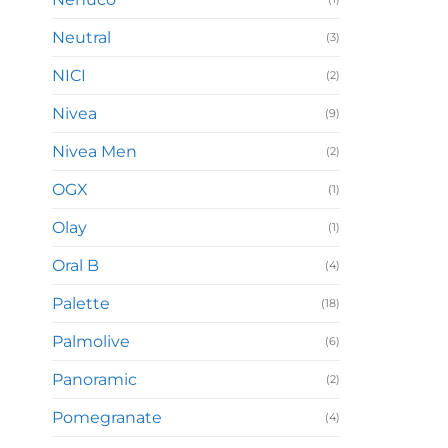
Neutral
(3)
NICI
(2)
Nivea
(9)
Nivea Men
(2)
OGX
(1)
Olay
(1)
Oral B
(4)
Palette
(18)
Palmolive
(6)
Panoramic
(2)
Pomegranate
(4)