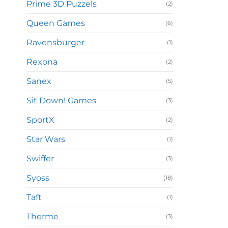
Prime 3D Puzzels
(2)
Queen Games
(6)
Ravensburger
(1)
Rexona
(2)
Sanex
(5)
Sit Down! Games
(3)
SportX
(2)
Star Wars
(1)
Swiffer
(3)
Syoss
(18)
Taft
(1)
Therme
(3)