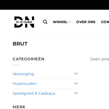
Ga
naar
inhoud
WINKEL
OVER ONS
CON
BRUT
CATEGORIEËN
Geen prod
Verzorging
Huishouden
Speelgoed & Cadeaus
MERK