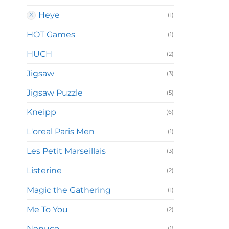
Heye
(1)
HOT Games
(1)
HUCH
(2)
Jigsaw
(3)
Jigsaw Puzzle
(5)
Kneipp
(6)
L'oreal Paris Men
(1)
Les Petit Marseillais
(3)
Listerine
(2)
Magic the Gathering
(1)
Me To You
(2)
Nenuco
(1)