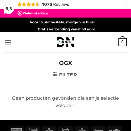
×
1076
Reviews
8,8
Ga
Voor 15 uur besteld, morgen in huis!
naar
Gratis verzending vanaf 50 euro
inhoud
0
OGX
FILTER
Geen producten gevonden die aan je selectie
voldoen.
American
Bancontact
CBC
IDeal
KBC
Klarna
Molli