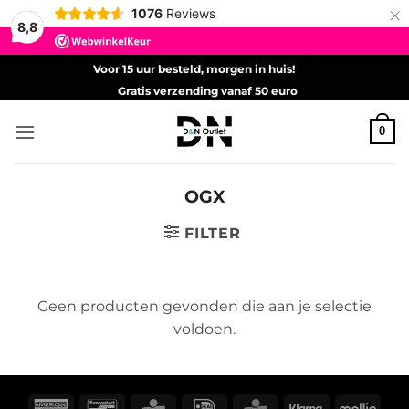
×
1076
Reviews
8,8
Ga
Voor 15 uur besteld, morgen in huis!
naar
Gratis verzending vanaf 50 euro
inhoud
0
OGX
FILTER
Geen producten gevonden die aan je selectie
voldoen.
American
Bancontact
CBC
IDeal
KBC
Klarna
Molli