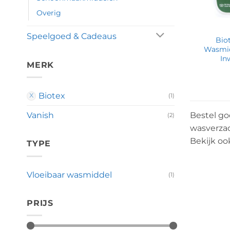
Overig
Speelgoed & Cadeaus
Bio
Wasmid
In
MERK
Biotex
(1)
Bestel go
Vanish
(2)
wasverzac
Bekijk o
TYPE
Vloeibaar wasmiddel
(1)
PRIJS