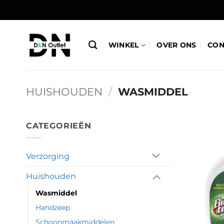
Ga
naar
inhoud
WINKEL
OVER ONS
CON
HUISHOUDEN
/
WASMIDDEL
CATEGORIEËN
Verzorging
Huishouden
Wasmiddel
Handzeep
Schoonmaakmiddelen