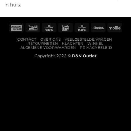
in huis.
American
Bancontact
CBC
IDeal
KBC
Klarna
Molli
Express
CONTACT
OVER ONS
VEELGESTELDE VRAGEN
RETOURNEREN
KLACHTEN
WINKEL
ALGEMENE VOORWAARDEN
PRIVACYBELEID
Copyright 2026 ©
D&N Outlet