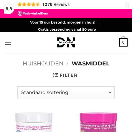
×
1076
Reviews
8,8
Ga
Voor 15 uur besteld, morgen in huis!
naar
Gratis verzending vanaf 50 euro
inhoud
0
HUISHOUDEN
/
WASMIDDEL
FILTER