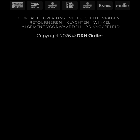
American
Bancontact
CBC
IDeal
KBC
Klarna
Molli
Express
CONTACT
OVER ONS
VEELGESTELDE VRAGEN
RETOURNEREN
KLACHTEN
WINKEL
ALGEMENE VOORWAARDEN
PRIVACYBELEID
Copyright 2026 ©
D&N Outlet