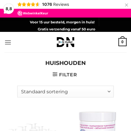
×
1076
Reviews
8,8
Ga
Voor 15 uur besteld, morgen in huis!
naar
Gratis verzending vanaf 50 euro
inhoud
0
HUISHOUDEN
FILTER