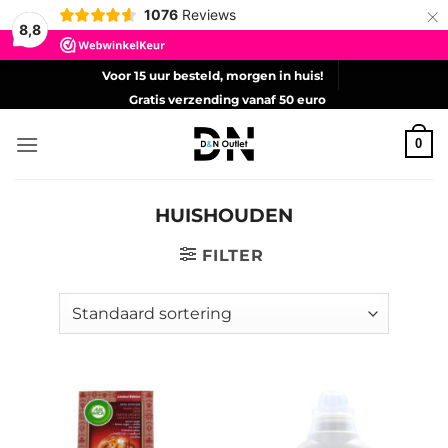
×
1076
Reviews
8,8
Ga
Voor 15 uur besteld, morgen in huis!
naar
Gratis verzending vanaf 50 euro
inhoud
0
HUISHOUDEN
FILTER