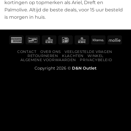
kortingen op topmerken als Ariel, Dreft en
Palmolive. Altijd de beste deals, voor 15 uur besteld
is morgen in huis.
American
Bancontact
CBC
IDeal
KBC
Klarna
Molli
Express
CONTACT
OVER ONS
VEELGESTELDE VRAGEN
RETOURNEREN
KLACHTEN
WINKEL
ALGEMENE VOORWAARDEN
PRIVACYBELEID
Copyright 2026 ©
D&N Outlet