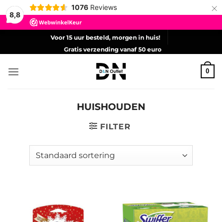
×
1076
Reviews
8,8
Ga
Voor 15 uur besteld, morgen in huis!
naar
Gratis verzending vanaf 50 euro
inhoud
0
HUISHOUDEN
FILTER