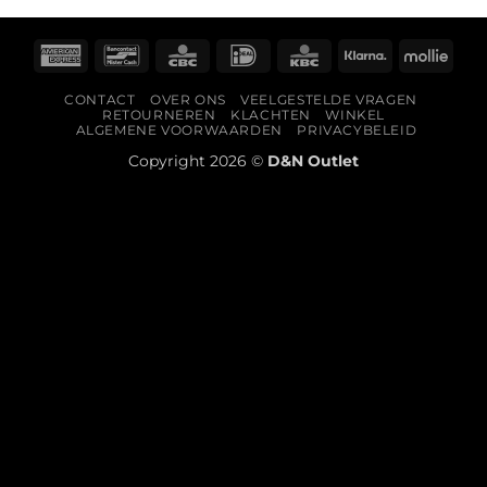
American
Bancontact
CBC
IDeal
KBC
Klarna
Molli
Express
CONTACT
OVER ONS
VEELGESTELDE VRAGEN
RETOURNEREN
KLACHTEN
WINKEL
ALGEMENE VOORWAARDEN
PRIVACYBELEID
Copyright 2026 ©
D&N Outlet