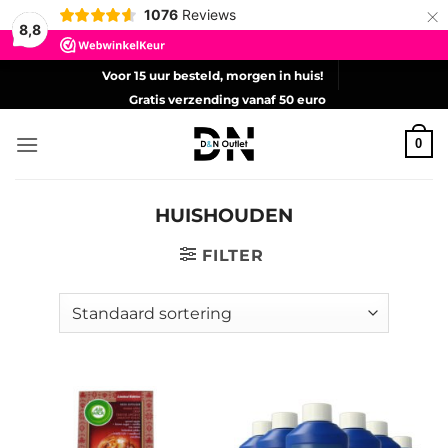
×
1076
Reviews
8,8
Ga
Voor 15 uur besteld, morgen in huis!
naar
Gratis verzending vanaf 50 euro
inhoud
0
HUISHOUDEN
FILTER