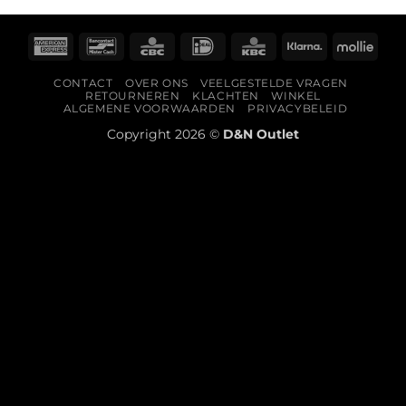
American
Bancontact
CBC
IDeal
KBC
Klarna
Molli
Express
CONTACT
OVER ONS
VEELGESTELDE VRAGEN
RETOURNEREN
KLACHTEN
WINKEL
ALGEMENE VOORWAARDEN
PRIVACYBELEID
Copyright 2026 ©
D&N Outlet