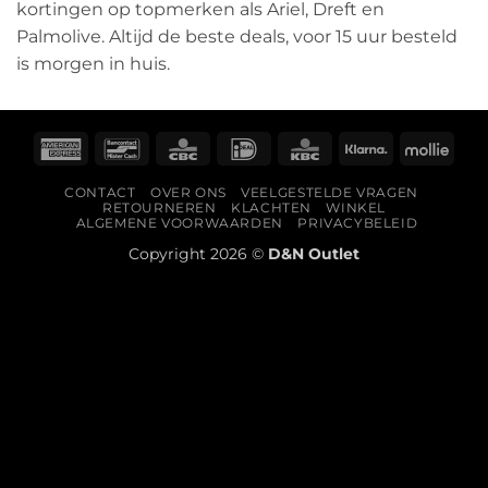
kortingen op topmerken als Ariel, Dreft en
Palmolive. Altijd de beste deals, voor 15 uur besteld
is morgen in huis.
American
Bancontact
CBC
IDeal
KBC
Klarna
Molli
Express
CONTACT
OVER ONS
VEELGESTELDE VRAGEN
RETOURNEREN
KLACHTEN
WINKEL
ALGEMENE VOORWAARDEN
PRIVACYBELEID
Copyright 2026 ©
D&N Outlet