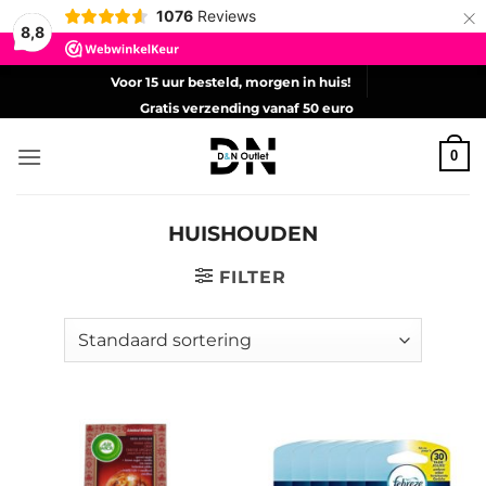
×
1076
Reviews
8,8
Ga
Voor 15 uur besteld, morgen in huis!
naar
Gratis verzending vanaf 50 euro
inhoud
0
HUISHOUDEN
FILTER