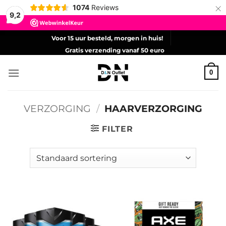
×
1074
Reviews
9,2
Ga
Voor 15 uur besteld, morgen in huis!
naar
Gratis verzending vanaf 50 euro
inhoud
0
VERZORGING
/
HAARVERZORGING
FILTER