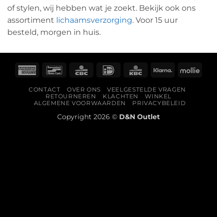
of stylen, wij hebben wat je zoekt. Bekijk ook ons
assortiment
lichaamsverzorging
. Voor 15 uur
besteld, morgen in huis.
American
Bancontact
CBC
IDeal
KBC
Klarna
Molli
Express
CONTACT
OVER ONS
VEELGESTELDE VRAGEN
RETOURNEREN
KLACHTEN
WINKEL
ALGEMENE VOORWAARDEN
PRIVACYBELEID
Copyright 2026 ©
D&N Outlet