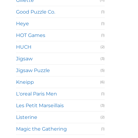
Gillette
(11)
Good Puzzle Co.
(1)
Heye
(1)
HOT Games
(1)
HUCH
(2)
Jigsaw
(3)
Jigsaw Puzzle
(5)
Kneipp
(6)
L'oreal Paris Men
(1)
Les Petit Marseillais
(3)
Listerine
(2)
Magic the Gathering
(1)