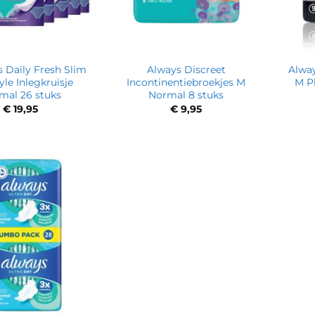
s Daily Fresh Slim
Always Discreet
Alway
tyle Inlegkruisje
Incontinentiebroekjes M
M Pl
mal 26 stuks
Normal 8 stuks
€
19,95
€
9,95