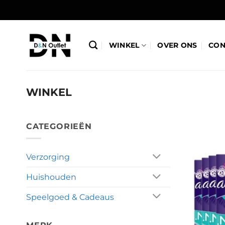
Ga
naar
inhoud
WINKEL
OVER ONS
CON
WINKEL
CATEGORIEËN
Verzorging
Huishouden
Speelgoed & Cadeaus