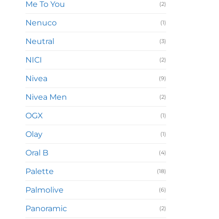
Me To You
(2)
Nenuco
(1)
Neutral
(3)
NICI
(2)
Nivea
(9)
Nivea Men
(2)
OGX
(1)
Olay
(1)
Oral B
(4)
Palette
(18)
Palmolive
(6)
Panoramic
(2)