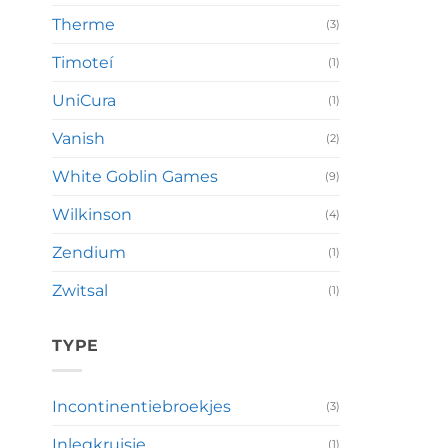
Therme
(3)
Timoteí
(1)
UniCura
(1)
Vanish
(2)
White Goblin Games
(9)
Wilkinson
(4)
Zendium
(1)
Zwitsal
(1)
TYPE
Incontinentiebroekjes
(3)
Inlegkruisje
(1)