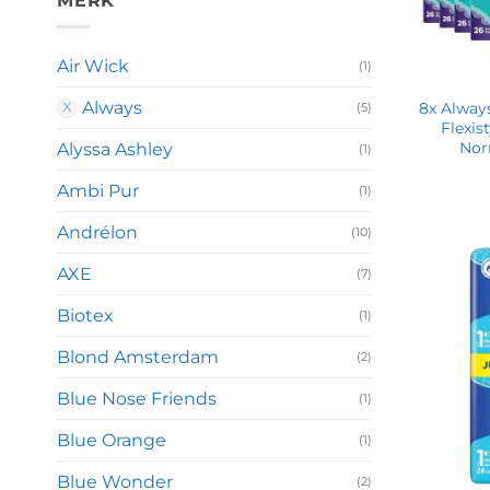
MERK
Air Wick
(1)
Always
8x Alway
(5)
Flexis
Nor
Alyssa Ashley
(1)
Ambi Pur
(1)
Andrélon
(10)
AXE
(7)
Biotex
(1)
Blond Amsterdam
(2)
Blue Nose Friends
(1)
Blue Orange
(1)
Blue Wonder
(2)