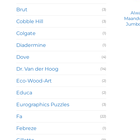
Brut
(3)
Alwa
Maandv
Cobble Hill
(3)
Jumbo
Colgate
(1)
Diadermine
(1)
Dove
(4)
Dr. Van der Hoog
(14)
Eco-Wood-Art
(2)
Educa
(2)
Eurographics Puzzles
(3)
Fa
(22)
Febreze
(1)