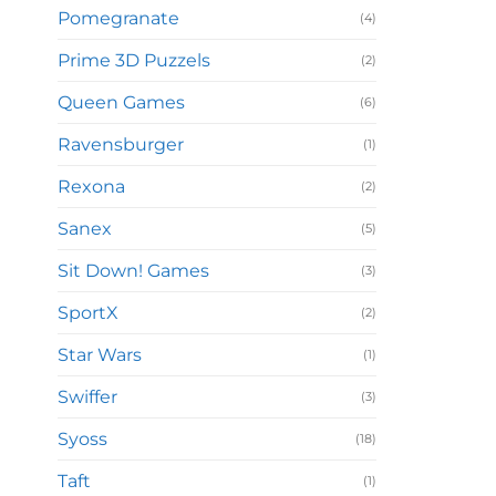
Pomegranate
(4)
Prime 3D Puzzels
(2)
Queen Games
(6)
Ravensburger
(1)
Rexona
(2)
Sanex
(5)
Sit Down! Games
(3)
SportX
(2)
Star Wars
(1)
Swiffer
(3)
Syoss
(18)
Taft
(1)