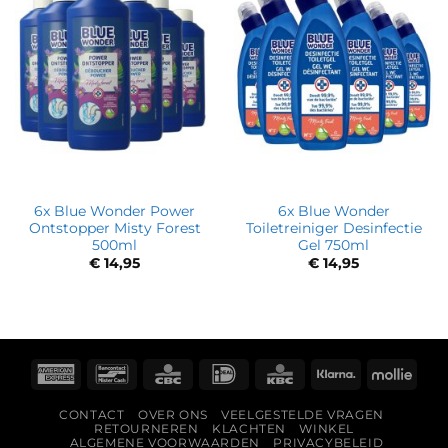
6x Blue Wonder Power
6x Blue Wonder
Ontstopper Misty Forest
Toiletreiniger Desinfectie
500ml
Gel 750ml
€
14,95
€
14,95
American
Bancontact
CBC
IDeal
KBC
Klarna
Molli
Express
CONTACT
OVER ONS
VEELGESTELDE VRAGEN
RETOURNEREN
KLACHTEN
WINKEL
ALGEMENE VOORWAARDEN
PRIVACYBELEID