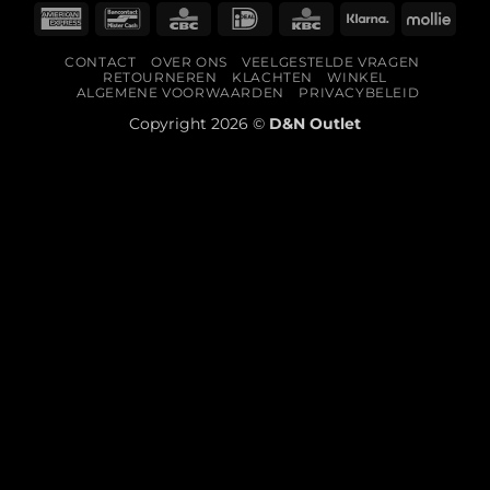
American
Bancontact
CBC
IDeal
KBC
Klarna
Molli
Express
CONTACT
OVER ONS
VEELGESTELDE VRAGEN
RETOURNEREN
KLACHTEN
WINKEL
ALGEMENE VOORWAARDEN
PRIVACYBELEID
Copyright 2026 ©
D&N Outlet