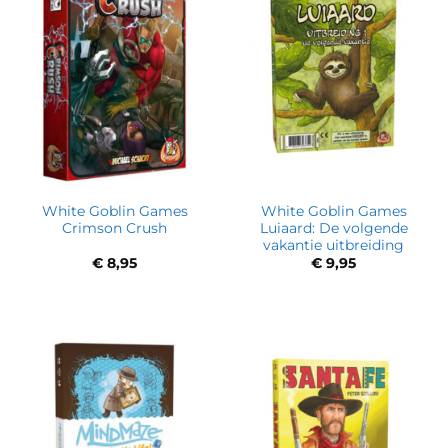
White Goblin Games
White Goblin Games
Crimson Crush
Luiaard: De volgende
vakantie uitbreiding
€
8,95
€
9,95