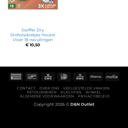
Swiffer Dry
Stofwisdoekjes Houter
Vloer 18 navullingen
€
10,50
American
Bancontact
CBC
IDeal
KBC
Klarna
Molli
Express
CONTACT
OVER ONS
VEELGESTELDE VRAGEN
RETOURNEREN
KLACHTEN
WINKEL
ALGEMENE VOORWAARDEN
PRIVACYBELEID
Copyright 2026 ©
D&N Outlet