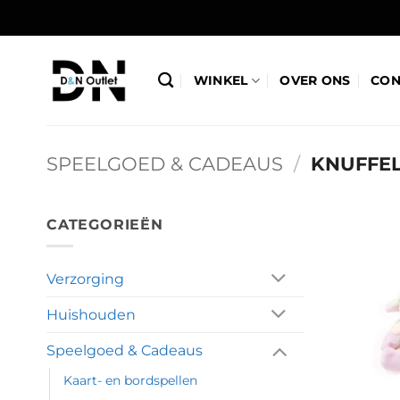
Ga
naar
inhoud
WINKEL
OVER ONS
CON
SPEELGOED & CADEAUS
/
KNUFFE
CATEGORIEËN
Verzorging
Huishouden
Speelgoed & Cadeaus
Kaart- en bordspellen