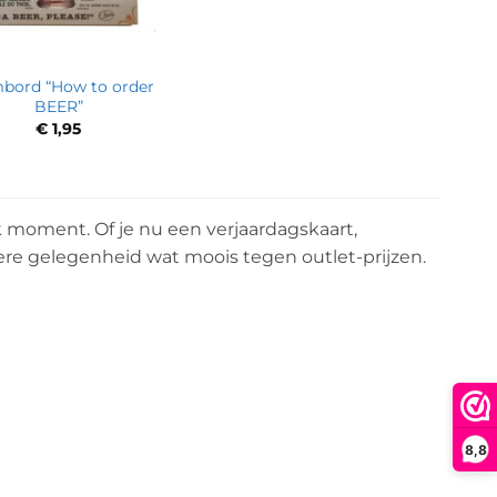
bord “How to order
BEER”
€
1,95
k moment. Of je nu een verjaardagskaart,
dere gelegenheid wat moois tegen outlet-prijzen.
8,8