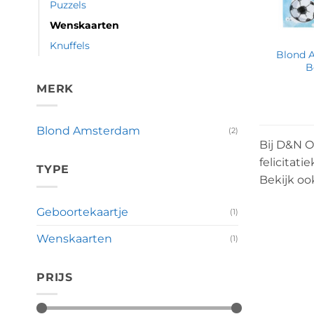
Puzzels
Wenskaarten
Knuffels
Blond A
B
MERK
Blond Amsterdam
(2)
Bij D&N O
felicitat
TYPE
Bekijk o
Geboortekaartje
(1)
Wenskaarten
(1)
PRIJS