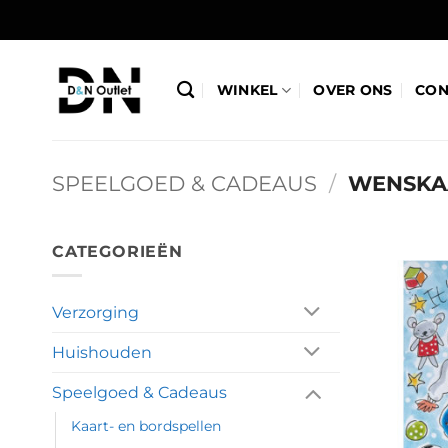
Ga
naar
inhoud
WINKEL
OVER ONS
CON
SPEELGOED & CADEAUS
/
WENSKA
CATEGORIEËN
Verzorging
Huishouden
Speelgoed & Cadeaus
Kaart- en bordspellen