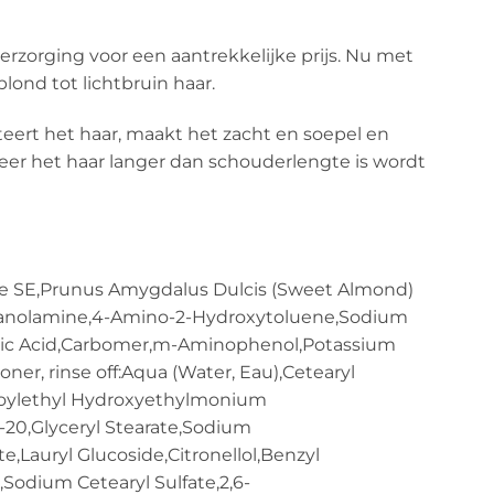
rzorging voor een aantrekkelijke prijs. Nu met
lond tot lichtbruin haar.
teert het haar, maakt het zacht en soepel en
eer het haar langer dan schouderlengte is wordt
ate SE,Prunus Amygdalus Dulcis (Sweet Almond)
Ethanolamine,4-Amino-2-Hydroxytoluene,Sodium
dronic Acid,Carbomer,m-Aminophenol,Potassium
ner, rinse off:Aqua (Water, Eau),Cetearyl
earoylethyl Hydroxyethylmonium
20,Glyceryl Stearate,Sodium
,Lauryl Glucoside,Citronellol,Benzyl
Sodium Cetearyl Sulfate,2,6-