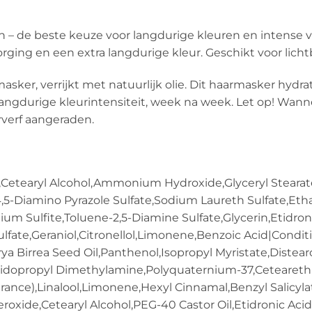
 – de beste keuze voor langdurige kleuren en intense ve
rging en een extra langdurige kleur. Geschikt voor lichtb
sker, verrijkt met natuurlijk olie. Dit haarmasker hydra
langdurige kleurintensiteit, week na week. Let op! Wann
rverf aangeraden.
au),Cetearyl Alcohol,Ammonium Hydroxide,Glyceryl Stear
 4,5-Diamino Pyrazole Sulfate,Sodium Laureth Sulfate,
odium Sulfite,Toluene-2,5-Diamine Sulfate,Glycerin,Eti
lfate,Geraniol,Citronellol,Limonene,Benzoic Acid|Conditio
rya Birrea Seed Oil,Panthenol,Isopropyl Myristate,Dist
midopropyl Dimethylamine,Polyquaternium-37,Ceteareth-
ance),Linalool,Limonene,Hexyl Cinnamal,Benzyl Salicylate
oxide,Cetearyl Alcohol,PEG-40 Castor Oil,Etidronic Acid,