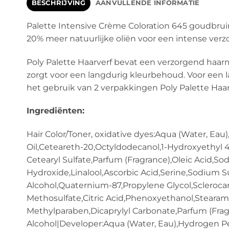
BESCHRIJVING
AANVULLENDE INFORMATIE
Palette Intensive Crème Coloration 645 goudbruin
20% meer natuurlijke oliën voor een intense verzo
Poly Palette Haarverf bevat een verzorgend haarma
zorgt voor een langdurig kleurbehoud. Voor een 
het gebruik van 2 verpakkingen Poly Palette Haa
Ingrediënten:
Hair Color/Toner, oxidative dyes:Aqua (Water, E
Oil,Ceteareth-20,Octyldodecanol,1-Hydroxyethyl
Cetearyl Sulfate,Parfum (Fragrance),Oleic Acid,S
Hydroxide,Linalool,Ascorbic Acid,Serine,Sodium Su
Alcohol,Quaternium-87,Propylene Glycol,Scleroca
Methosulfate,Citric Acid,Phenoxyethanol,Steara
Methylparaben,Dicaprylyl Carbonate,Parfum (Fragr
Alcohol|Developer:Aqua (Water, Eau),Hydrogen Per