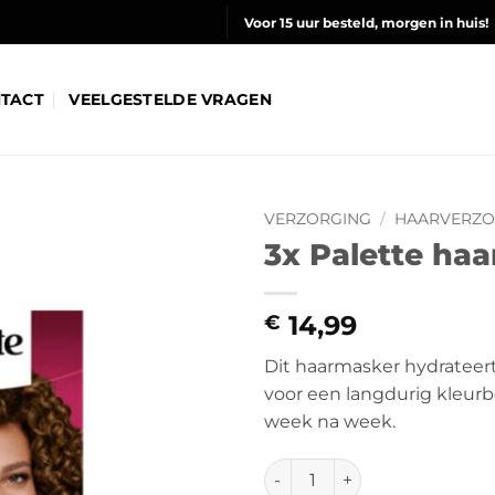
Voor 15 uur besteld, morgen in huis!
TACT
VEELGESTELDE VRAGEN
VERZORGING
/
HAARVERZO
3x Palette ha
14,99
€
Dit haarmasker hydrateert
voor een langdurig kleurb
week na week.
3x Palette haarverf 645 gou