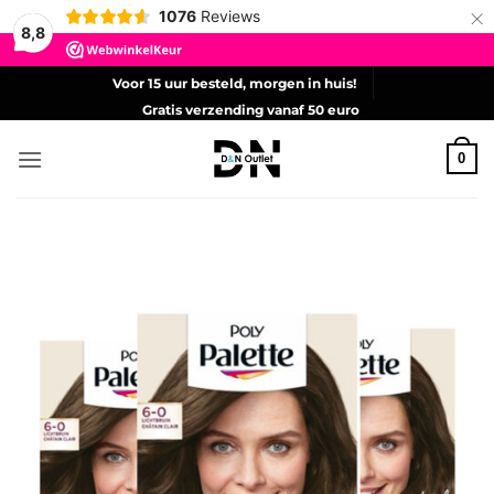
×
1076
Reviews
8,8
Ga
Voor 15 uur besteld, morgen in huis!
naar
Gratis verzending vanaf 50 euro
inhoud
0