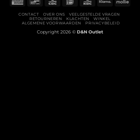
American
Bancontact
CBC
IDeal
KBC
Klarna
Molli
Express
CONTACT
OVER ONS
VEELGESTELDE VRAGEN
RETOURNEREN
KLACHTEN
WINKEL
ALGEMENE VOORWAARDEN
PRIVACYBELEID
Copyright 2026 ©
D&N Outlet