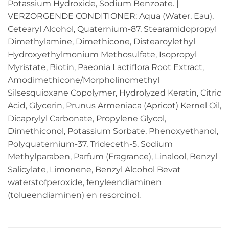
Potassium Hydroxide, Sodium Benzoate. |
VERZORGENDE CONDITIONER: Aqua (Water, Eau),
Cetearyl Alcohol, Quaternium-87, Stearamidopropyl
Dimethylamine, Dimethicone, Distearoylethyl
Hydroxyethylmonium Methosulfate, Isopropyl
Myristate, Biotin, Paeonia Lactiflora Root Extract,
Amodimethicone/Morpholinomethyl
Silsesquioxane Copolymer, Hydrolyzed Keratin, Citric
Acid, Glycerin, Prunus Armeniaca (Apricot) Kernel Oil,
Dicaprylyl Carbonate, Propylene Glycol,
Dimethiconol, Potassium Sorbate, Phenoxyethanol,
Polyquaternium-37, Trideceth-5, Sodium
Methylparaben, Parfum (Fragrance), Linalool, Benzyl
Salicylate, Limonene, Benzyl Alcohol Bevat
waterstofperoxide, fenyleendiaminen
(tolueendiaminen) en resorcinol.