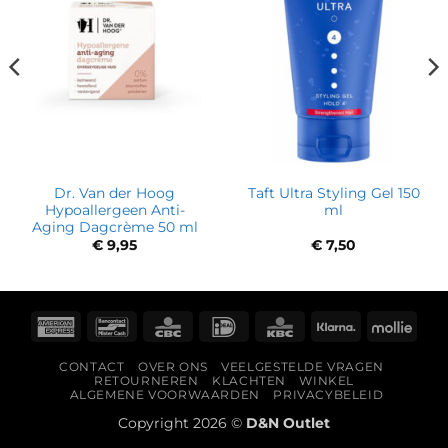
Dr. Van der Hoog
Taft Ultra Styling Gel 150
Hypoallergeen Anti-
ml
Aging Dagcrème 50 ml
€
9,95
€
7,50
American
Bancontact
CBC
IDeal
KBC
Klarna
Molli
Express
CONTACT
OVER ONS
VEELGESTELDE VRAGEN
RETOURNEREN
KLACHTEN
WINKEL
ALGEMENE VOORWAARDEN
PRIVACYBELEID
Copyright 2026 ©
D&N Outlet