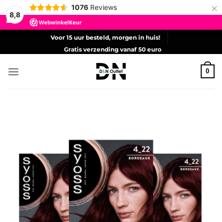
×
1076
Reviews
8,8
Ga
Voor 15 uur besteld, morgen in huis!
naar
Gratis verzending vanaf 50 euro
inhoud
0