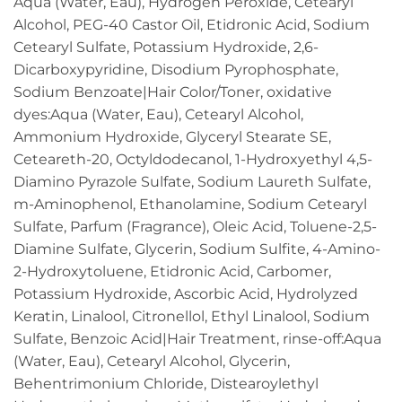
Aqua (Water, Eau), Hydrogen Peroxide, Cetearyl
Alcohol, PEG-40 Castor Oil, Etidronic Acid, Sodium
Cetearyl Sulfate, Potassium Hydroxide, 2,6-
Dicarboxypyridine, Disodium Pyrophosphate,
Sodium Benzoate|Hair Color/Toner, oxidative
dyes:Aqua (Water, Eau), Cetearyl Alcohol,
Ammonium Hydroxide, Glyceryl Stearate SE,
Ceteareth-20, Octyldodecanol, 1-Hydroxyethyl 4,5-
Diamino Pyrazole Sulfate, Sodium Laureth Sulfate,
m-Aminophenol, Ethanolamine, Sodium Cetearyl
Sulfate, Parfum (Fragrance), Oleic Acid, Toluene-2,5-
Diamine Sulfate, Glycerin, Sodium Sulfite, 4-Amino-
2-Hydroxytoluene, Etidronic Acid, Carbomer,
Potassium Hydroxide, Ascorbic Acid, Hydrolyzed
Keratin, Linalool, Citronellol, Ethyl Linalool, Sodium
Sulfate, Benzoic Acid|Hair Treatment, rinse-off:Aqua
(Water, Eau), Cetearyl Alcohol, Glycerin,
Behentrimonium Chloride, Distearoylethyl