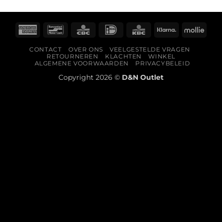
American
Bancontact
CBC
IDeal
KBC
Klarna
Molli
Express
CONTACT
OVER ONS
VEELGESTELDE VRAGEN
RETOURNEREN
KLACHTEN
WINKEL
ALGEMENE VOORWAARDEN
PRIVACYBELEID
Copyright 2026 ©
D&N Outlet