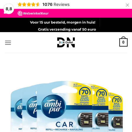
×
1076
Reviews
8,8
Ga
Voor 15 uur besteld, morgen in huis!
naar
Gratis verzending vanaf 50 euro
inhoud
0