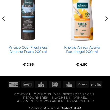
Kneipp Cool Freshness
Kneipp Arnica Active
Douche Foam 200 ml
Douchegel 200 ml
€
7,95
€
4,50
American
Bancontact
CBC
IDeal
KBC
Klarna
Molli
Express
CONTACT
OVER ONS
VEELGESTELDE VRAGEN
RETOURNEREN
KLACHTEN
WINKEL
ALGEMENE VOORWAARDEN
PRIVACYBELEID
Copyright 2026 ©
D&N Outlet