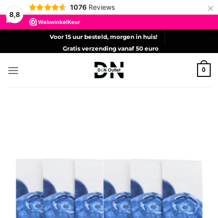
×
1076
Reviews
8,8
Ga
Voor 15 uur besteld, morgen in huis!
naar
Gratis verzending vanaf 50 euro
inhoud
0