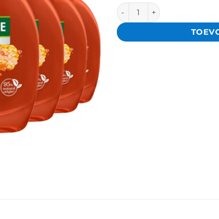
6x Palmolive Hygiëne Plus 
TOEV