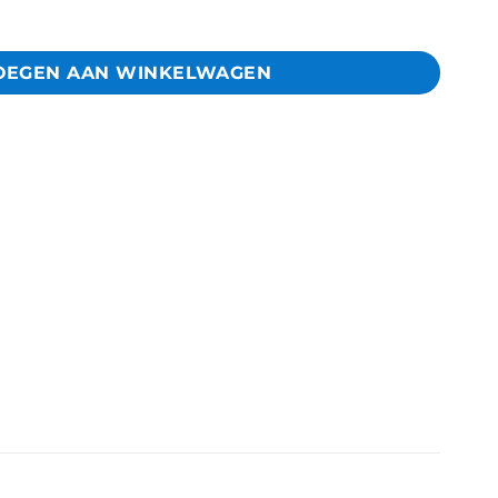
Family Handzeep 300 ml aantal
OEGEN AAN WINKELWAGEN