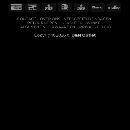
American
Bancontact
CBC
IDeal
KBC
Klarna
Molli
Express
CONTACT
OVER ONS
VEELGESTELDE VRAGEN
RETOURNEREN
KLACHTEN
WINKEL
ALGEMENE VOORWAARDEN
PRIVACYBELEID
Copyright 2026 ©
D&N Outlet