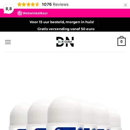
×
1076
Reviews
8,8
Ga
Voor 15 uur besteld, morgen in huis!
naar
Gratis verzending vanaf 50 euro
inhoud
0