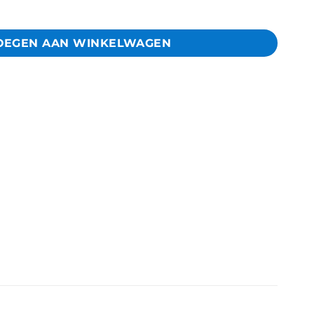
sker Mango & Illipe Butter 10 ml aantal
OEGEN AAN WINKELWAGEN