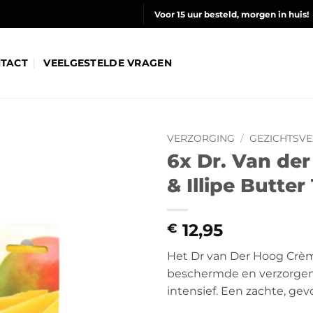
Voor 15 uur besteld, morgen in huis!
TACT
VEELGESTELDE VRAGEN
VERZORGING
/
GEZICHTSV
6x Dr. Van d
& Illipe Butter
12,95
€
Het Dr van Der Hoog Crè
beschermde en verzorgend
intensief. Een zachte, gev