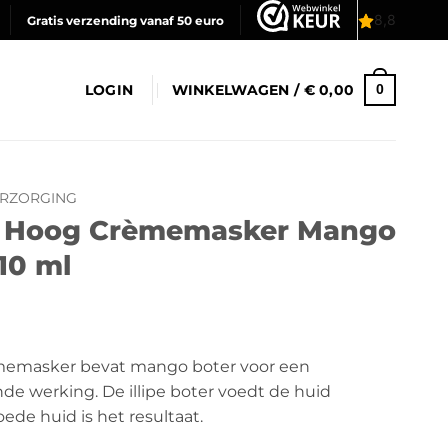
Gratis verzending vanaf 50 euro
LOGIN
WINKELWAGEN /
€
0,00
0
ERZORGING
er Hoog Crèmemasker Mango
 10 ml
memasker bevat mango boter voor een
e werking. De illipe boter voedt de huid
oede huid is het resultaat.