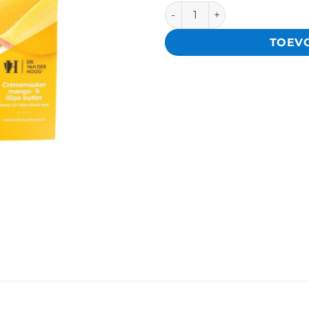
6x Dr. Van der Hoog Crèmema
TOEV