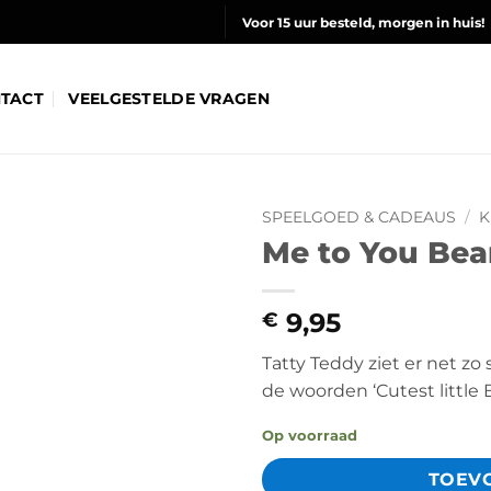
Voor 15 uur besteld, morgen in huis!
TACT
VEELGESTELDE VRAGEN
SPEELGOED & CADEAUS
/
K
Me to You Bear
9,95
€
Tatty Teddy ziet er net zo 
de woorden ‘Cutest little 
Op voorraad
TOEV