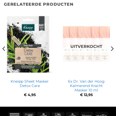
GERELATEERDE PRODUCTEN
UITVERKOCHT
Kneipp Sheet Masker
6x Dr. Van der Hoog
Detox Care
Kalmerend Kracht
Masker 10 ml
€
4,95
€
12,95
American
Bancontact
CBC
IDeal
KBC
Klarna
Molli