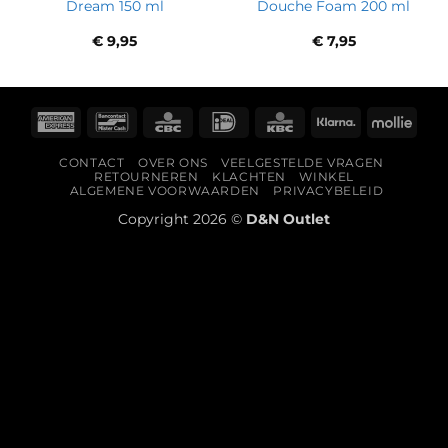
Dream 150 ml
Douche Foam 200 ml
€
9,95
€
7,95
American
Bancontact
CBC
IDeal
KBC
Klarna
Molli
Express
CONTACT
OVER ONS
VEELGESTELDE VRAGEN
RETOURNEREN
KLACHTEN
WINKEL
ALGEMENE VOORWAARDEN
PRIVACYBELEID
Copyright 2026 ©
D&N Outlet