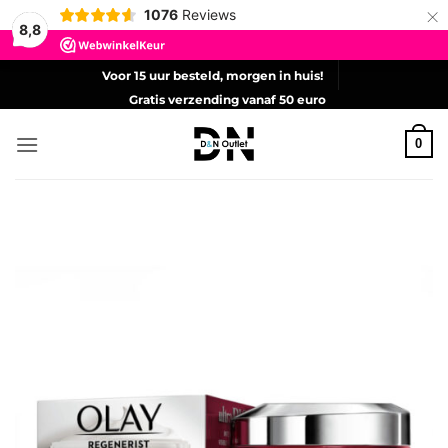
×
1076
Reviews
8,8
Ga
Voor 15 uur besteld, morgen in huis!
naar
Gratis verzending vanaf 50 euro
inhoud
0