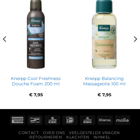
Kneipp Cool Freshness
Kneipp Balancing
Douche Foam 200 ml
Massageolie 100 ml
€
7,95
€
7,95
American
Bancontact
CBC
IDeal
KBC
Klarna
Molli
Express
CONTACT
OVER ONS
VEELGESTELDE VRAGEN
RETOURNEREN
KLACHTEN
WINKEL