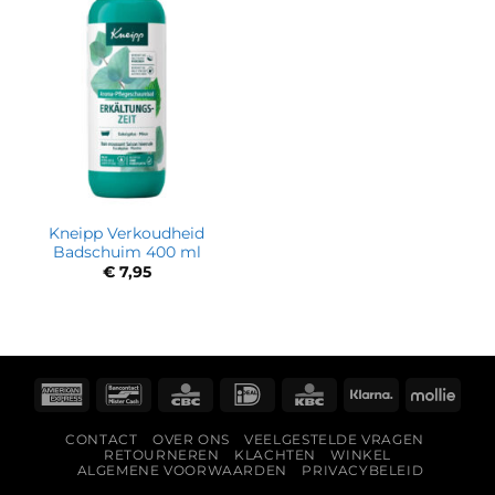
Kneipp Verkoudheid
Badschuim 400 ml
€
7,95
American
Bancontact
CBC
IDeal
KBC
Klarna
Molli
Express
CONTACT
OVER ONS
VEELGESTELDE VRAGEN
RETOURNEREN
KLACHTEN
WINKEL
ALGEMENE VOORWAARDEN
PRIVACYBELEID