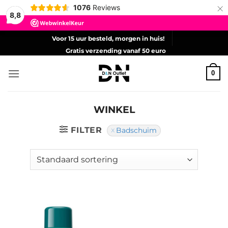
×
1076
Reviews
8,8
Ga
Voor 15 uur besteld, morgen in huis!
naar
Gratis verzending vanaf 50 euro
inhoud
0
WINKEL
FILTER
Badschuim