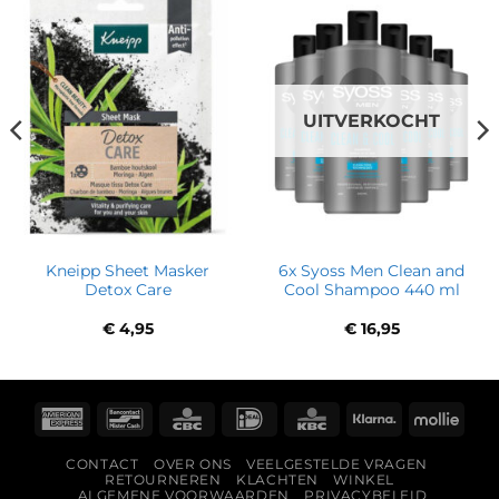
UITVERKOCHT
Kneipp Sheet Masker
6x Syoss Men Clean and
Detox Care
Cool Shampoo 440 ml
€
4,95
€
16,95
American
Bancontact
CBC
IDeal
KBC
Klarna
Molli
Express
CONTACT
OVER ONS
VEELGESTELDE VRAGEN
RETOURNEREN
KLACHTEN
WINKEL
ALGEMENE VOORWAARDEN
PRIVACYBELEID