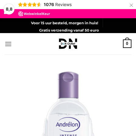
×
1076
Reviews
8,8
Ga
Voor 15 uur besteld, morgen in huis!
naar
Gratis verzending vanaf 50 euro
inhoud
0