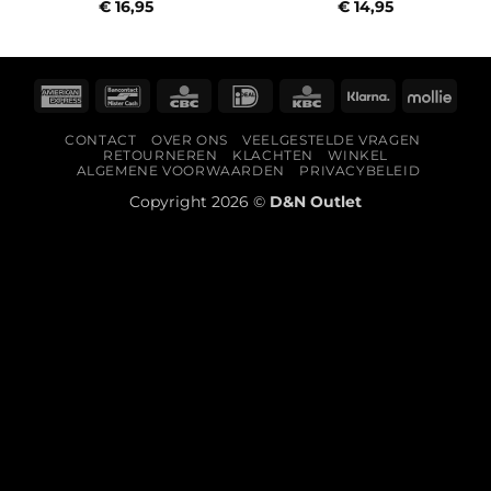
€
16,95
€
14,95
American
Bancontact
CBC
IDeal
KBC
Klarna
Molli
Express
CONTACT
OVER ONS
VEELGESTELDE VRAGEN
RETOURNEREN
KLACHTEN
WINKEL
ALGEMENE VOORWAARDEN
PRIVACYBELEID
Copyright 2026 ©
D&N Outlet