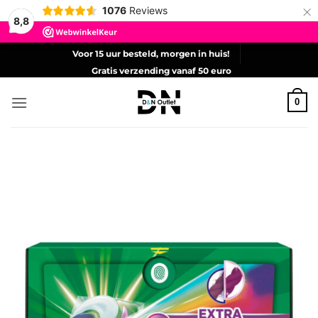
×
1076
Reviews
8,8
Ga
Voor 15 uur besteld, morgen in huis!
naar
Gratis verzending vanaf 50 euro
inhoud
0