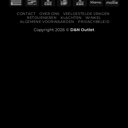
American
Bancontact
CBC
IDeal
KBC
Klarna
Molli
Express
CONTACT
OVER ONS
VEELGESTELDE VRAGEN
RETOURNEREN
KLACHTEN
WINKEL
ALGEMENE VOORWAARDEN
PRIVACYBELEID
Copyright 2026 ©
D&N Outlet