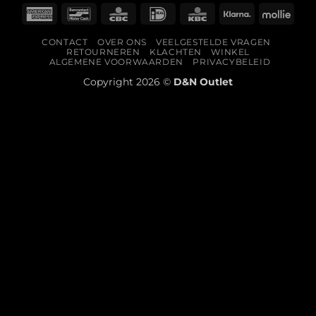
American
Bancontact
CBC
IDeal
KBC
Klarna
Molli
Express
CONTACT
OVER ONS
VEELGESTELDE VRAGEN
RETOURNEREN
KLACHTEN
WINKEL
ALGEMENE VOORWAARDEN
PRIVACYBELEID
Copyright 2026 ©
D&N Outlet