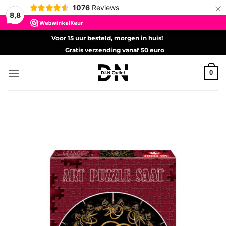
×
1076
Reviews
8,8
Ga
Voor 15 uur besteld, morgen in huis!
naar
Gratis verzending vanaf 50 euro
inhoud
0