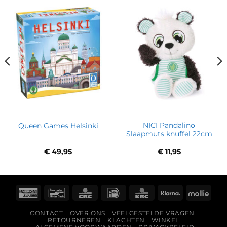
NICI Pandalino
Queen Games Helsinki
Slaapmuts knuffel 22cm
€
49,95
€
11,95
American
Bancontact
CBC
IDeal
KBC
Klarna
Molli
Express
CONTACT
OVER ONS
VEELGESTELDE VRAGEN
RETOURNEREN
KLACHTEN
WINKEL