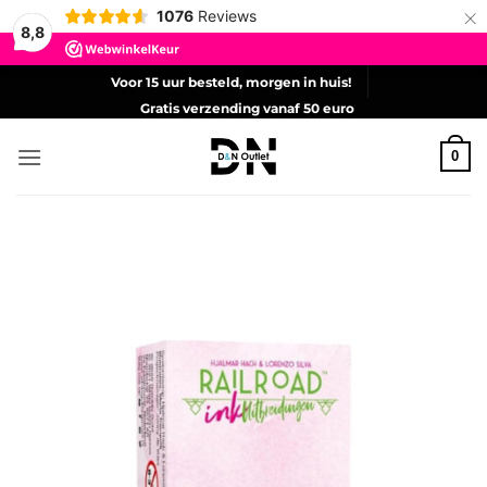
×
1076
Reviews
8,8
Ga
Voor 15 uur besteld, morgen in huis!
naar
Gratis verzending vanaf 50 euro
inhoud
0