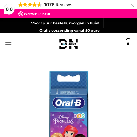
×
1076
Reviews
8,8
Ga
Voor 15 uur besteld, morgen in huis!
naar
Gratis verzending vanaf 50 euro
inhoud
0