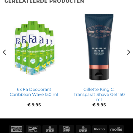
GERELATEERDE PRODUCTEN
6x Fa Deodorant
Gillette King C.
Caribbean Wave 150 ml
Transparat Shave Gel 150
ml
€
9,95
€
9,95
American
Bancontact
CBC
IDeal
KBC
Klarna
Molli