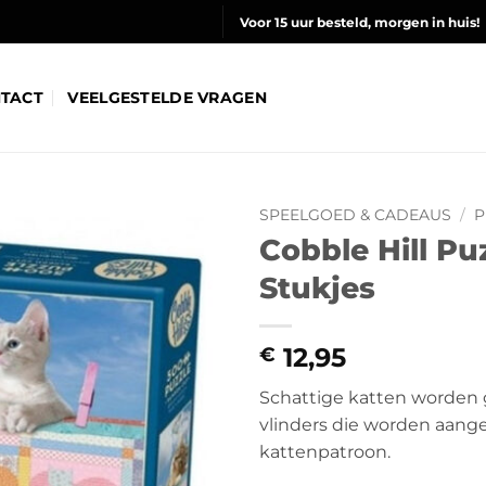
Voor 15 uur besteld, morgen in huis!
TACT
VEELGESTELDE VRAGEN
SPEELGOED & CADEAUS
/
P
Cobble Hill Pu
Stukjes
12,95
€
Schattige katten worden 
vlinders die worden aange
kattenpatroon.