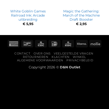
White Goblin Games
Magic the Gathering:
Railroad Ink: Arcade
March of the Machine
uitbreiding
Draft Booster
€
5,95
€
2,95
American
Bancontact
CBC
IDeal
KBC
Klarna
Molli
Express
CONTACT
OVER ONS
VEELGESTELDE VRAGEN
RETOURNEREN
KLACHTEN
WINKEL
ALGEMENE VOORWAARDEN
PRIVACYBELEID
Copyright 2026 ©
D&N Outlet