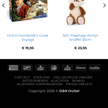
HUCH Humboldt’s Great
NICI Paashaas Konijn
Voyage
knuffel 35cm
€
19,95
€
23,95
American
Bancontact
CBC
IDeal
KBC
Klarna
Molli
Express
CONTACT
OVER ONS
VEELGESTELDE VRAGEN
RETOURNEREN
KLACHTEN
WINKEL
ALGEMENE VOORWAARDEN
PRIVACYBELEID
Copyright 2026 ©
D&N Outlet