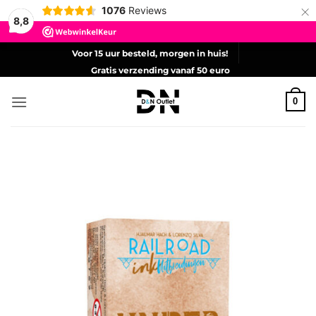
×
1076
Reviews
8,8
Ga
Voor 15 uur besteld, morgen in huis!
naar
Gratis verzending vanaf 50 euro
inhoud
0