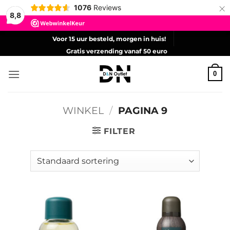
×
1076
Reviews
8,8
Ga
Voor 15 uur besteld, morgen in huis!
naar
Gratis verzending vanaf 50 euro
inhoud
0
WINKEL
/
PAGINA 9
FILTER