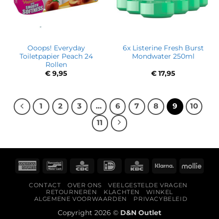
Ooops! Everyday
6x Listerine Fresh Burst
Toiletpapier Peach 24
Mondwater 250ml
Rollen
€
9,95
€
17,95
1
2
3
…
6
7
8
9
10
11
American
Bancontact
CBC
IDeal
KBC
Klarna
Molli
Express
CONTACT
OVER ONS
VEELGESTELDE VRAGEN
RETOURNEREN
KLACHTEN
WINKEL
ALGEMENE VOORWAARDEN
PRIVACYBELEID
Copyright 2026 ©
D&N Outlet